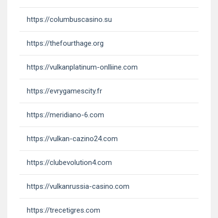
https://columbuscasino.su
https://thefourthage.org
https://vulkanplatinum-onlliine.com
https://evrygamescity.fr
https://meridiano-6.com
https://vulkan-cazino24.com
https://clubevolution4.com
https://vulkanrussia-casino.com
https://trecetigres.com