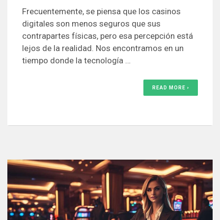
Frecuentemente, se piensa que los casinos
digitales son menos seguros que sus
contrapartes físicas, pero esa percepción está
lejos de la realidad. Nos encontramos en un
tiempo donde la tecnología …
READ MORE ›