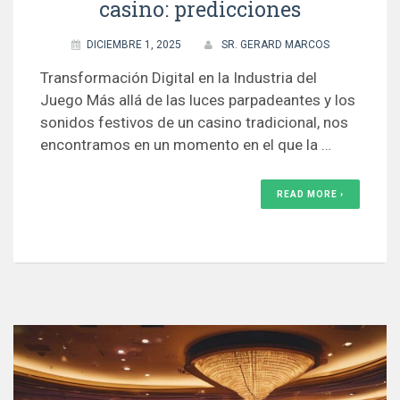
casino: predicciones
DICIEMBRE 1, 2025
SR. GERARD MARCOS
Transformación Digital en la Industria del
Juego Más allá de las luces parpadeantes y los
sonidos festivos de un casino tradicional, nos
encontramos en un momento en el que la …
READ MORE ›