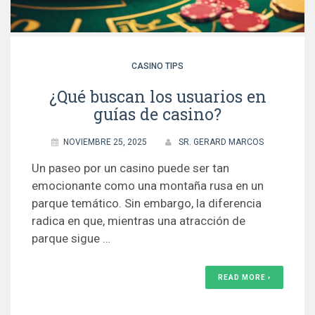
CASINO TIPS
¿Qué buscan los usuarios en
guías de casino?
NOVIEMBRE 25, 2025
SR. GERARD MARCOS
Un paseo por un casino puede ser tan
emocionante como una montaña rusa en un
parque temático. Sin embargo, la diferencia
radica en que, mientras una atracción de
parque sigue …
READ MORE ›