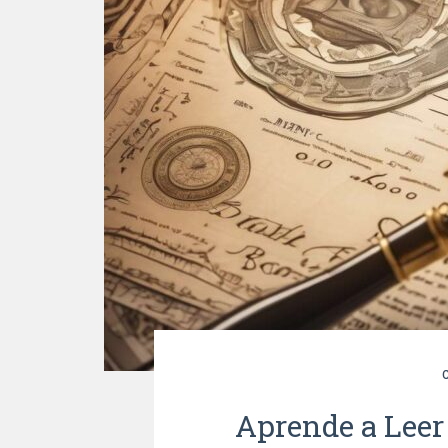
Aprende a Leer