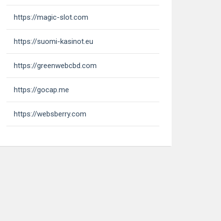
https://magic-slot.com
https://suomi-kasinot.eu
https://greenwebcbd.com
https://gocap.me
https://websberry.com