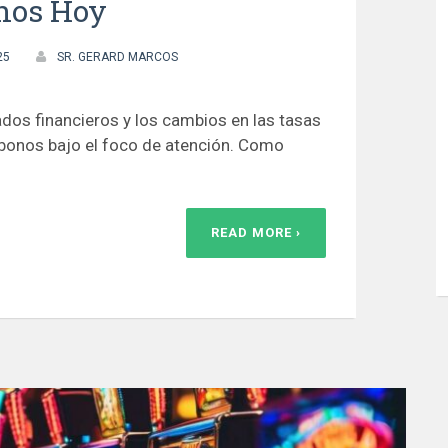
nos Hoy
25
SR. GERARD MARCOS
ados financieros y los cambios en las tasas
s bonos bajo el foco de atención. Como
READ MORE ›