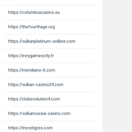
https://columbuscasino.su
https://thefourthage.org
https://vulkanplatinum-onlliine.com
https://evrygamescity.fr
https://meridiano-6.com
https://vulkan-cazino24.com
https://clubevolution4.com
https://vulkanrussia-casino.com
https://trecetigres.com