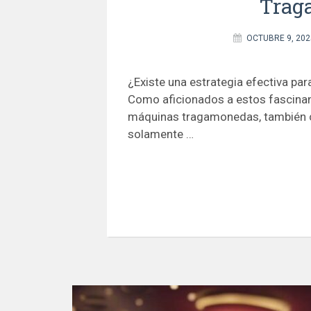
Trag
OCTUBRE 9, 202
¿Existe una estrategia efectiva pa
Como aficionados a estos fascinan
máquinas tragamonedas, también 
solamente …