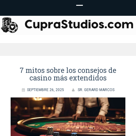
CupraStudios.
– Casino Tip
7 mitos sobre los consejos de
casino más extendidos
SEPTIEMBRE 26, 2025
SR. GERARD MARCOS