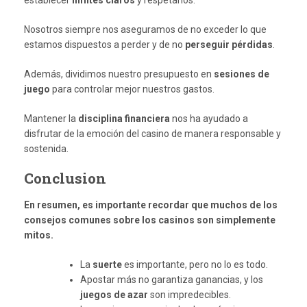
Nosotros siempre nos aseguramos de no exceder lo que
estamos dispuestos a perder y de no
perseguir pérdidas
.
Además, dividimos nuestro presupuesto en
sesiones de
juego
para controlar mejor nuestros gastos.
Mantener la
disciplina financiera
nos ha ayudado a
disfrutar de la emoción del casino de manera responsable y
sostenida.
Conclusion
En resumen, es importante recordar que muchos de los
consejos comunes sobre los casinos son simplemente
mitos.
La
suerte
es importante, pero no lo es todo.
Apostar más no garantiza ganancias, y los
juegos de azar
son impredecibles.