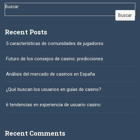
Buscar
Buscar
Recent Posts
5 características de comunidades de jugadores
Futuro de los consejos de casino: predicciones
Análisis del mercado de casinos en España
¿Qué buscan los usuarios en guías de casino?
6 tendencias en experiencia de usuario casino
Recent Comments