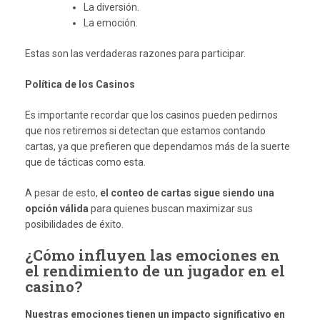
La diversión.
La emoción.
Estas son las verdaderas razones para participar.
Política de los Casinos
Es importante recordar que los casinos pueden pedirnos
que nos retiremos si detectan que estamos contando
cartas, ya que prefieren que dependamos más de la suerte
que de tácticas como esta.
A pesar de esto,
el conteo de cartas sigue siendo una
opción válida
para quienes buscan maximizar sus
posibilidades de éxito.
¿Cómo influyen las emociones en
el rendimiento de un jugador en el
casino?
Nuestras emociones tienen un impacto significativo en