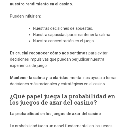
nuestro rendimiento en el casino.
Pueden influir en:
Nuestras decisiones de apuestas.
Nuestra capacidad para mantener la calma.
Nuestra concentración en el juego.
Es crucial reconocer cómo nos sentimos
para evitar
decisiones impulsivas que puedan perjudicar nuestra
experiencia de juego.
Mantener la calma y la claridad mental
nos ayuda a tomar
decisiones más racionales y estratégicas en el casino.
¿Qué papel juega la probabilidad en
los juegos de azar del casino?
La probabilidad en los juegos de azar del casino
La probabilidad juega un papel fundamental en los juegos