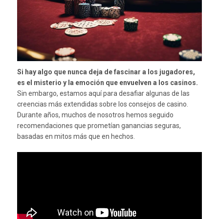
Si hay algo que nunca deja de fascinar a los jugadores,
es el misterio y la emoción que envuelven a los casinos.
Sin embargo, estamos aquí para desafiar algunas de las
creencias más extendidas sobre los consejos de casino.
Durante años, muchos de nosotros hemos seguido
recomendaciones que prometían ganancias seguras,
basadas en mitos más que en hechos.