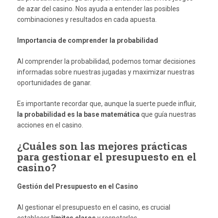
de azar del casino. Nos ayuda a entender las posibles
combinaciones y resultados en cada apuesta.
Importancia de comprender la probabilidad
Al comprender la probabilidad, podemos tomar decisiones
informadas sobre nuestras jugadas y maximizar nuestras
oportunidades de ganar.
Es importante recordar que, aunque la suerte puede influir,
la probabilidad es la base matemática
que guía nuestras
acciones en el casino.
¿Cuáles son las mejores prácticas
para gestionar el presupuesto en el
casino?
Gestión del Presupuesto en el Casino
Al gestionar el presupuesto en el casino, es crucial
establecer
límites claros
y respetarlos.