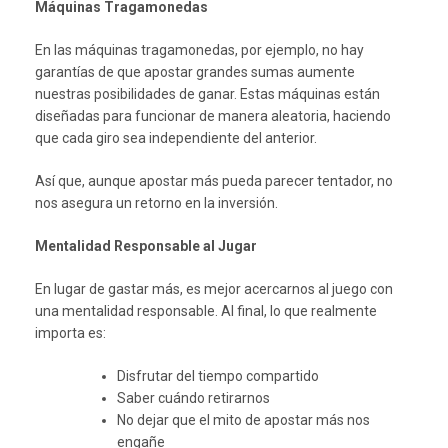
Máquinas Tragamonedas
En las máquinas tragamonedas, por ejemplo, no hay
garantías de que apostar grandes sumas aumente
nuestras posibilidades de ganar. Estas máquinas están
diseñadas para funcionar de manera aleatoria, haciendo
que cada giro sea independiente del anterior.
Así que, aunque apostar más pueda parecer tentador, no
nos asegura un retorno en la inversión.
Mentalidad Responsable al Jugar
En lugar de gastar más, es mejor acercarnos al juego con
una mentalidad responsable. Al final, lo que realmente
importa es:
Disfrutar del tiempo compartido
Saber cuándo retirarnos
No dejar que el mito de apostar más nos
engañe