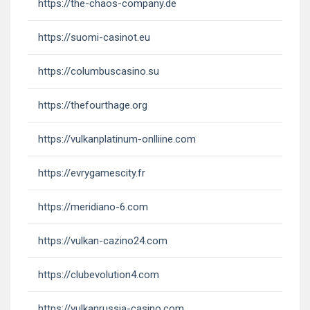
https://the-chaos-company.de
https://suomi-casinot.eu
https://columbuscasino.su
https://thefourthage.org
https://vulkanplatinum-onlliine.com
https://evrygamescity.fr
https://meridiano-6.com
https://vulkan-cazino24.com
https://clubevolution4.com
https://vulkanrussia-casino.com