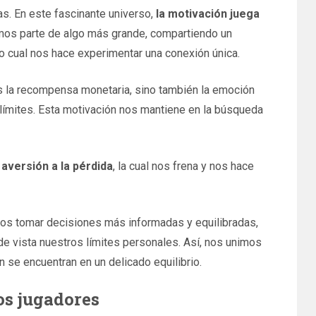
s. En este fascinante universo,
la motivación juega
mos parte de algo más grande, compartiendo un
o cual nos hace experimentar una conexión única.
s la recompensa monetaria, sino también la emoción
 límites. Esta motivación nos mantiene en la búsqueda
 aversión a la pérdida
, la cual nos frena y nos hace
os tomar decisiones más informadas y equilibradas,
de vista nuestros límites personales. Así, nos unimos
 se encuentran en un delicado equilibrio.
os jugadores