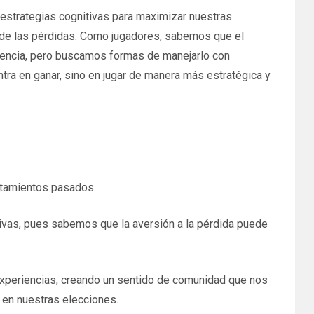
estrategias cognitivas para maximizar nuestras
o de las pérdidas. Como jugadores, sabemos que el
iencia, pero buscamos formas de manejarlo con
ntra en ganar, sino en jugar de manera más estratégica y
rtamientos pasados
vas, pues sabemos que la aversión a la pérdida puede
xperiencias, creando un sentido de comunidad que nos
en nuestras elecciones.