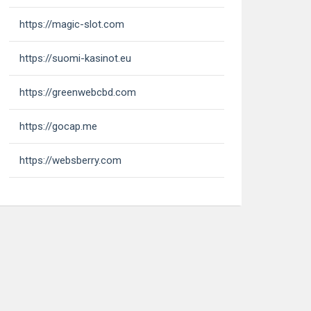
https://magic-slot.com
https://suomi-kasinot.eu
https://greenwebcbd.com
https://gocap.me
https://websberry.com