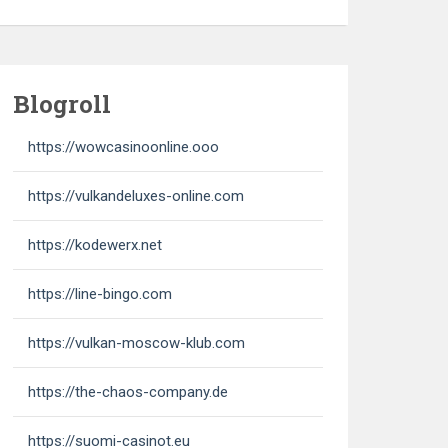
Blogroll
https://wowcasinoonline.ooo
https://vulkandeluxes-online.com
https://kodewerx.net
https://line-bingo.com
https://vulkan-moscow-klub.com
https://the-chaos-company.de
https://suomi-casinot.eu