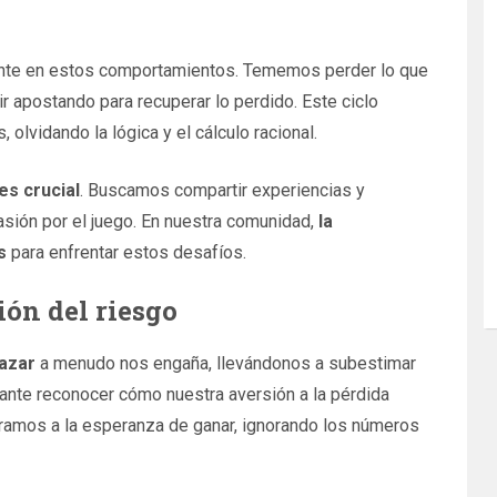
ante en estos comportamientos. Tememos perder lo que
r apostando para recuperar lo perdido. Este ciclo
olvidando la lógica y el cálculo racional.
es crucial
. Buscamos compartir experiencias y
sión por el juego. En nuestra comunidad,
la
s
para enfrentar estos desafíos.
ión del riesgo
 azar
a menudo nos engaña, llevándonos a subestimar
tante reconocer cómo nuestra aversión a la pérdida
rramos a la esperanza de ganar, ignorando los números