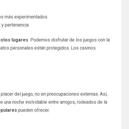
os más experimentados.
y pertenencia.
estos lugares
. Podemos disfrutar de los juegos con la
 datos personales están protegidos. Los casinos
placer del juego, no en preocupaciones externas. Así,
 una noche inolvidable entre amigos, rodeados de la
opulares
pueden ofrecer.