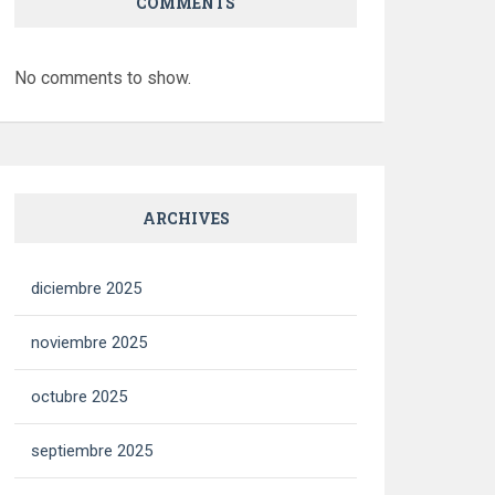
COMMENTS
No comments to show.
ARCHIVES
diciembre 2025
noviembre 2025
octubre 2025
septiembre 2025