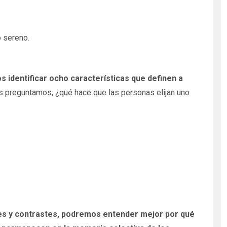
o sereno.
identificar ocho características que definen a
 preguntamos, ¿qué hace que las personas elijan uno
es y contrastes, podremos entender mejor por qué