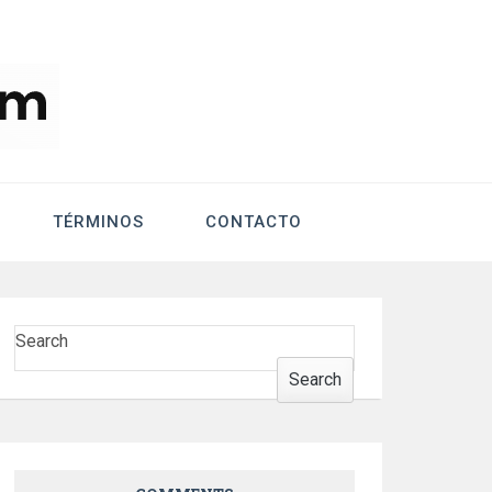
Tips
TÉRMINOS
CONTACTO
Search
Search