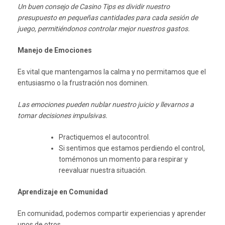
Un buen consejo de Casino Tips es dividir nuestro
presupuesto en pequeñas cantidades para cada sesión de
juego, permitiéndonos controlar mejor nuestros gastos.
Manejo de Emociones
Es vital que mantengamos la calma y no permitamos que el
entusiasmo o la frustración nos dominen.
Las emociones pueden nublar nuestro juicio y llevarnos a
tomar decisiones impulsivas.
Practiquemos el autocontrol.
Si sentimos que estamos perdiendo el control,
tomémonos un momento para respirar y
reevaluar nuestra situación.
Aprendizaje en Comunidad
En comunidad, podemos compartir experiencias y aprender
unos de otros.