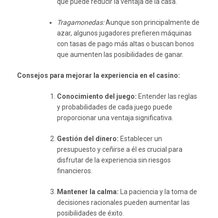
que puede reducir la ventaja de la casa.
Tragamonedas:
Aunque son principalmente de
azar, algunos jugadores prefieren máquinas
con tasas de pago más altas o buscan bonos
que aumenten las posibilidades de ganar.
Consejos para mejorar la experiencia en el casino:
Conocimiento del juego:
Entender las reglas
y probabilidades de cada juego puede
proporcionar una ventaja significativa.
Gestión del dinero:
Establecer un
presupuesto y ceñirse a él es crucial para
disfrutar de la experiencia sin riesgos
financieros.
Mantener la calma:
La paciencia y la toma de
decisiones racionales pueden aumentar las
posibilidades de éxito.