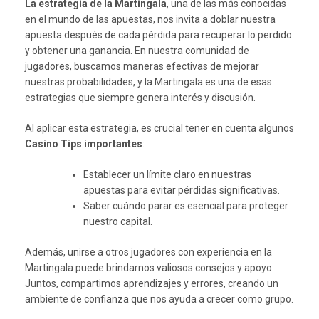
La estrategia de la Martingala
, una de las más conocidas
en el mundo de las apuestas, nos invita a doblar nuestra
apuesta después de cada pérdida para recuperar lo perdido
y obtener una ganancia. En nuestra comunidad de
jugadores, buscamos maneras efectivas de mejorar
nuestras probabilidades, y la Martingala es una de esas
estrategias que siempre genera interés y discusión.
Al aplicar esta estrategia, es crucial tener en cuenta algunos
Casino Tips importantes
:
Establecer un límite claro en nuestras
apuestas para evitar pérdidas significativas.
Saber cuándo parar es esencial para proteger
nuestro capital.
Además, unirse a otros jugadores con experiencia en la
Martingala puede brindarnos valiosos consejos y apoyo.
Juntos, compartimos aprendizajes y errores, creando un
ambiente de confianza que nos ayuda a crecer como grupo.