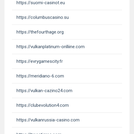
https://suomi-casinot.eu
https://columbuscasino.su
https://thefourthage.org
https://vulkanplatinum-onlliine.com
https://evrygamescity.fr
https://meridiano-6.com
https://vulkan-cazino24.com
https://clubevolution4.com
https://vulkanrussia-casino.com