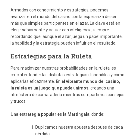
Armados con conocimiento y estrategias, podemos
avanzar en el mundo del casino con la esperanza de ser
más que simples participantes en el azar. La clave está en
elegir sabiamente y actuar con inteligencia, siempre
recordando que, aunque el azar juega un papel importante,
la habilidad y la estrategia pueden influir en el resultado.
Estrategias para la Ruleta
Para maximizar nuestras probabilidades en la ruleta, es
crucial entender las distintas estrategias disponibles y cómo
aplicarlas eficazmente.
En el vibrante mundo del casino,
la ruleta es un juego que puede unirnos
, creando una
atmósfera de camaradería mientras compartimos consejos
y trucos.
Una estrategia popular es la Martingala
, donde:
Duplicamos nuestra apuesta después de cada
pérdida.