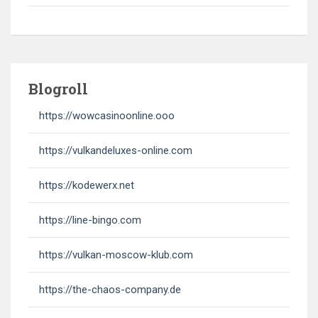
Blogroll
https://wowcasinoonline.ooo
https://vulkandeluxes-online.com
https://kodewerx.net
https://line-bingo.com
https://vulkan-moscow-klub.com
https://the-chaos-company.de