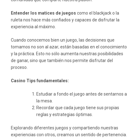
Entender los matices de juegos
como el blackjack o la
ruleta nos hace más confiados y capaces de disfrutar la
experiencia al máximo.
Cuando conocemos bien un juego, las decisiones que
tomamos no son al azar; están basadas en el conocimiento
y la práctica. Esto no sólo aumenta nuestras posibilidades
de ganar, sino que también nos permite disfrutar del
proceso.
Casino Tips fundamentales:
Estudiar a fondo el juego antes de sentarnos a
la mesa.
Recordar que cada juego tiene sus propias
reglas y estrategias óptimas.
Explorando diferentes juegos y compartiendo nuestras
experiencias con otros, creamos un sentido de pertenencia.