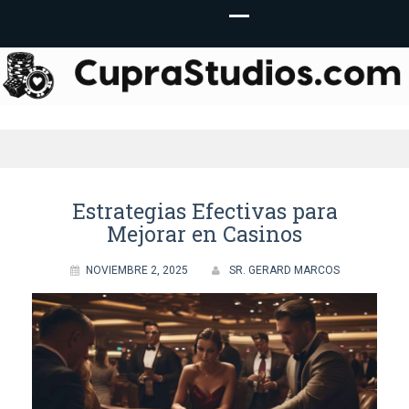
CupraStudios.
– Casino Tip
Estrategias Efectivas para
Mejorar en Casinos
NOVIEMBRE 2, 2025
SR. GERARD MARCOS