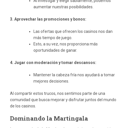
Al investigar y elegir sabiamente, podemos
aumentar nuestras posibilidades.
3. Aprovechar las promociones y bonos:
Las ofertas que ofrecen los casinos nos dan
más tiempo de juego.
Esto, a su vez, nos proporciona más
oportunidades de ganar.
4. Jugar con moderación y tomar descansos:
Mantener la cabeza fría nos ayudará a tomar
mejores decisiones.
Al compartir estos trucos, nos sentimos parte de una
comunidad que busca mejorar y disfrutar juntos del mundo
de los casinos.
Dominando la Martingala