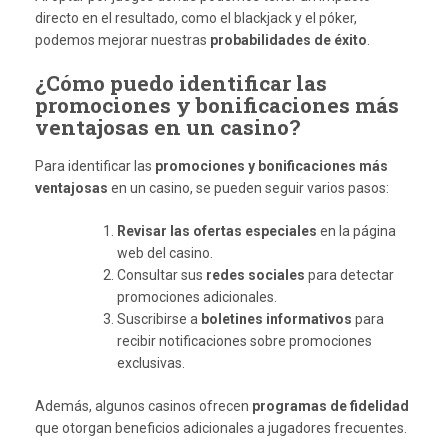
directo en el resultado, como el blackjack y el póker,
podemos mejorar nuestras
probabilidades de éxito
.
¿Cómo puedo identificar las
promociones y bonificaciones más
ventajosas en un casino?
Para identificar las
promociones y bonificaciones más
ventajosas
en un casino, se pueden seguir varios pasos:
Revisar las ofertas especiales
en la página
web del casino.
Consultar sus
redes sociales
para detectar
promociones adicionales.
Suscribirse a
boletines informativos
para
recibir notificaciones sobre promociones
exclusivas.
Además, algunos casinos ofrecen
programas de fidelidad
que otorgan beneficios adicionales a jugadores frecuentes.