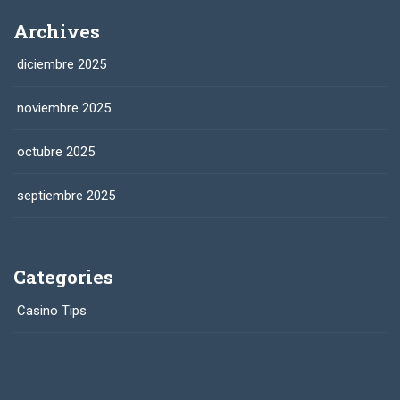
Archives
diciembre 2025
noviembre 2025
octubre 2025
septiembre 2025
Categories
Casino Tips