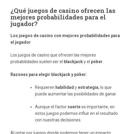
¿Qué juegos de casino ofrecen las
mejores probabilidades para el
jugador?
Los juegos de casino con mejores probabilidades para
el jugador
Los juegos de casino que ofrecen las mejores
probabilidades suelen ser el
blackjack
y el
póker
.
Razones para elegir blackjack y póker:
Requieren
habilidad
y
estrategia
, lo que
puede aumentar las posibilidades de ganar.
Aunque el factor
suerte
es importante, en
estos juegos podemos influir en el resultado
con nuestras decisiones.
Al optar por juegos donde podemos tener un impacto