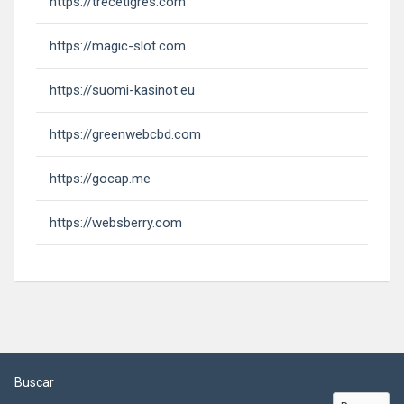
https://trecetigres.com
https://magic-slot.com
https://suomi-kasinot.eu
https://greenwebcbd.com
https://gocap.me
https://websberry.com
Buscar