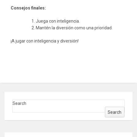
Consejos finales:
Juega con inteligencia.
Mantén la diversión como una prioridad.
¡A jugar con inteligencia y diversión!
Search
Search