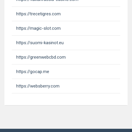
https://trecetigres.com
https://magic-slot.com
https://suomi-kasinot.eu
https://greenwebcbd.com
https://gocap.me
https://websberry.com