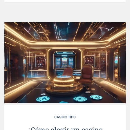
CASINO TIPS
¿Cómo elegir un casino