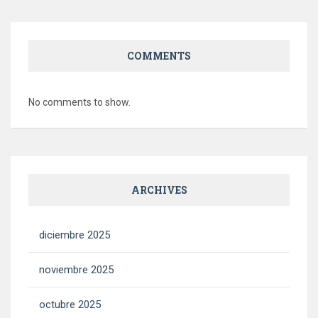
COMMENTS
No comments to show.
ARCHIVES
diciembre 2025
noviembre 2025
octubre 2025