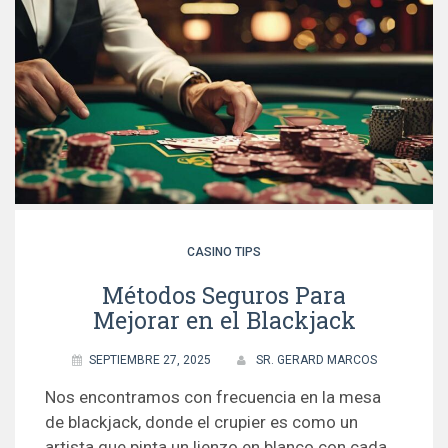
CASINO TIPS
Métodos Seguros Para
Mejorar en el Blackjack
SEPTIEMBRE 27, 2025
SR. GERARD MARCOS
Nos encontramos con frecuencia en la mesa
de blackjack, donde el crupier es como un
artista que pinta un lienzo en blanco con cada