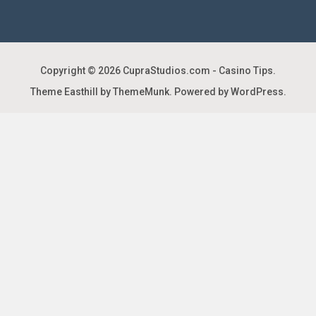
Copyright © 2026
CupraStudios.com - Casino Tips
.
Theme Easthill by ThemeMunk
. Powered by
WordPress
.