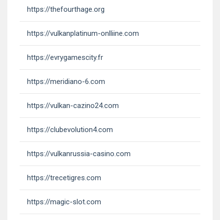
https://thefourthage.org
https://vulkanplatinum-onlliine.com
https://evrygamescity.fr
https://meridiano-6.com
https://vulkan-cazino24.com
https://clubevolution4.com
https://vulkanrussia-casino.com
https://trecetigres.com
https://magic-slot.com