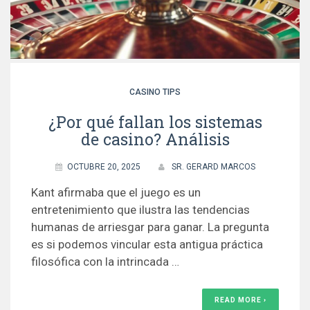
CASINO TIPS
¿Por qué fallan los sistemas
de casino? Análisis
OCTUBRE 20, 2025
SR. GERARD MARCOS
Kant afirmaba que el juego es un
entretenimiento que ilustra las tendencias
humanas de arriesgar para ganar. La pregunta
es si podemos vincular esta antigua práctica
filosófica con la intrincada …
READ MORE ›