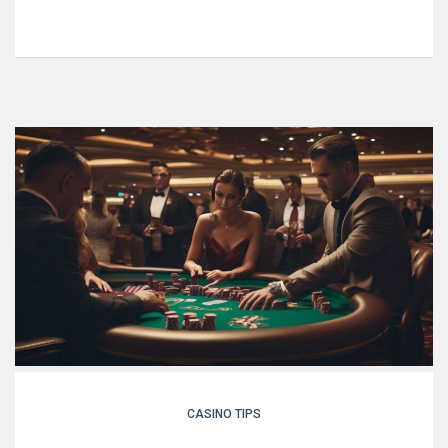
CASINO TIPS