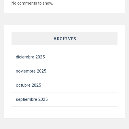
No comments to show.
ARCHIVES
diciembre 2025
noviembre 2025
octubre 2025
septiembre 2025