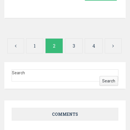
Navegación
1
2
3
4
de
entradas
Search
Search
COMMENTS