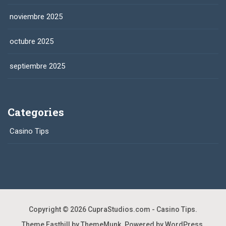
noviembre 2025
octubre 2025
septiembre 2025
Categories
Casino Tips
Copyright © 2026
CupraStudios.com - Casino Tips
.
Theme Easthill by ThemeMunk
. Powered by
WordPress
.