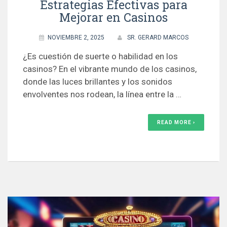
Estrategias Efectivas para
Mejorar en Casinos
NOVIEMBRE 2, 2025
SR. GERARD MARCOS
¿Es cuestión de suerte o habilidad en los
casinos? En el vibrante mundo de los casinos,
donde las luces brillantes y los sonidos
envolventes nos rodean, la línea entre la …
READ MORE ›