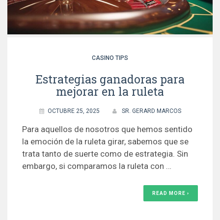
CASINO TIPS
Estrategias ganadoras para
mejorar en la ruleta
OCTUBRE 25, 2025
SR. GERARD MARCOS
Para aquellos de nosotros que hemos sentido
la emoción de la ruleta girar, sabemos que se
trata tanto de suerte como de estrategia. Sin
embargo, si comparamos la ruleta con …
READ MORE ›