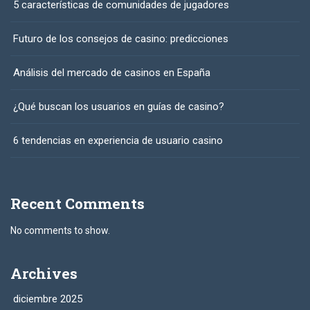
5 características de comunidades de jugadores
Futuro de los consejos de casino: predicciones
Análisis del mercado de casinos en España
¿Qué buscan los usuarios en guías de casino?
6 tendencias en experiencia de usuario casino
Recent Comments
No comments to show.
Archives
diciembre 2025